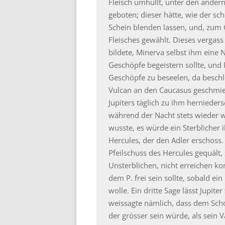
Fleisch umhüllt, unter den ander
geboten; dieser hätte, wie der s
Schein blenden lassen, und, zum 
Fleisches gewählt. Dieses vergass
bildete, Minerva selbst ihm eine 
Geschöpfe begeistern sollte, un
Geschöpfe zu beseelen, da beschl
Vulcan an den Caucasus geschmied
Jupiters täglich zu ihm herniede
während der Nacht stets wieder w
wusste, es würde ein Sterblicher 
Hercules, der den Adler erschoss.
Pfeilschuss des Hercules gequält,
Unsterblichen, nicht erreichen ko
dem P. frei sein sollte, sobald ei
wolle. Ein dritte Sage lässt Jupite
weissagte nämlich, dass dem Scho
der grösser sein würde, als sein V