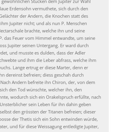
n gewöhnlichen Stücken dem Jupiter zur Wahl
chlaue Erdensohn vermuthete, sich durch den
Gelächter der Andern, die Knochen statt des
 ihm Jupiter nicht; und als nun P. Menschen
Nectarschale brachte, welche ihn und seine
d P. das Feuer vom Himmel entwandte, um seine
oss Jupiter seinen Untergang. Er ward durch
et, und musste es dulden, dass der Adler
rschwebte und ihm die Leber abfrass, welche ihm
uchs. Lange ertrug er diese Marter, denn er
ihn dereinst befreien; diess geschah durch
 Nach Andern befreite ihn Chiron, der, von dem
 sich den Tod wünschte, welcher ihn, den
nnte, wodurch sich ein Orakelspruch erfüllte, nach
n Unsterblicher sein Leben für ihn dahin geben
r selbst den grössten der Titanen befreien; dieser
osse der Thetis sich ein Sohn entwinden würde,
ater, und für diese Weissagung entledigte Jupiter,