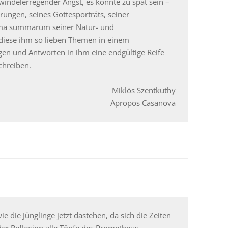
ndelerregender Angst, es könnte zu spät sein –
erungen, seines Gottesporträts, seiner
ma summarum seiner Natur- und
 diese ihm so lieben Themen in einem
gen und Antworten in ihm eine endgültige Reife
chreiben.
Miklós Szentkuthy
Apropos Casanova
ie die Jünglinge jetzt dastehen, da sich die Zeiten
der Reflexion alle Töpfe des Prometheus