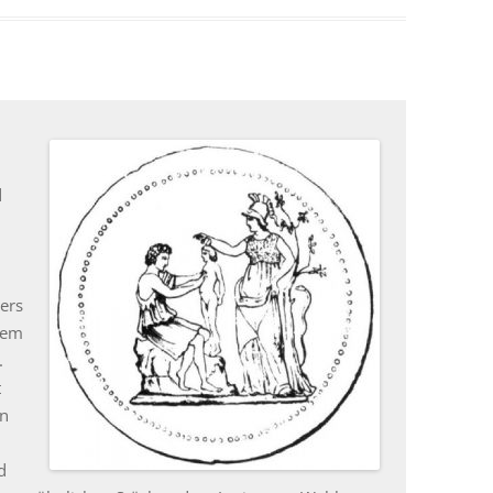
d
ers
dem
.
t
en
d