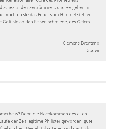
kindisches Bilden zertrümmert, und vergehen in
ne möchten sie das Feuer vom Himmel stehlen,
e Gott sie an den Felsen schmiede, des Geiers
Clemens Brentano
Godwi
 Prometheus? Denn die Nachkommen des alten
Laufe der Zeit legitime Philister geworden, gute
f gehorchen: Bewahrt das Feuer und das Licht.