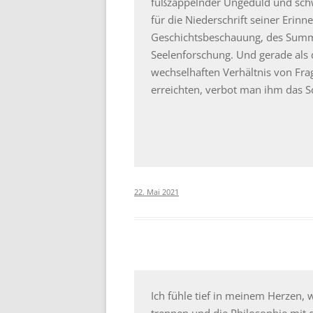
fußzappelnder Ungeduld und schwi
für die Niederschrift seiner Erinn
Geschichtsbeschauung, des Sum
Seelenforschung. Und gerade als
wechselhaften Verhältnis von Fra
erreichten, verbot man ihm das S
22. Mai 2021
Ich fühle tief in meinem Herzen, w
trennen und die Philosophie mit 